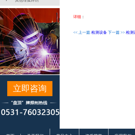
其他埋弧焊剂
详细
：
<< 上一篇:
检测设备
下一篇 >>:
检测
立即咨询