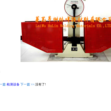
：
上一篇:
检测设备
下一篇 >>:
没有了!