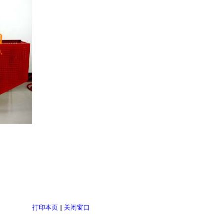
打印本页
||
关闭窗口