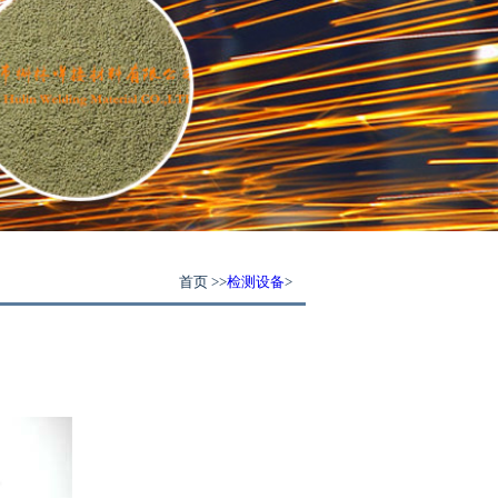
首页 >>
检测设备
>