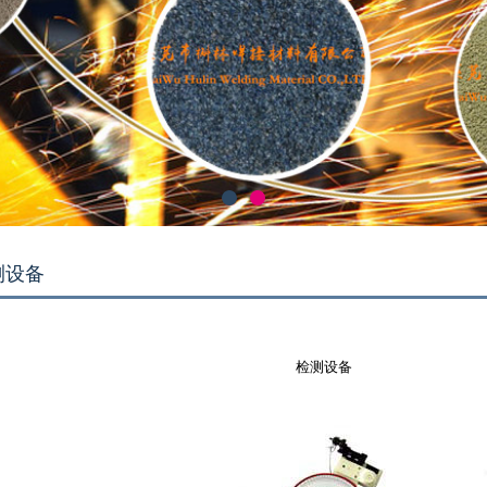
测设备
检测设备